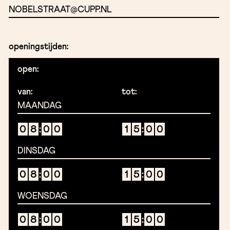
NOBELSTRAAT@CUPP.NL
openingstijden:
open:
van:
tot:
MAANDAG
0
8
:
0
0
1
5
:
0
0
DINSDAG
0
8
:
0
0
1
5
:
0
0
WOENSDAG
0
8
:
0
0
1
5
:
0
0