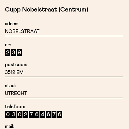
Cupp Nobelstraat (Centrum)
adres:
NOBELSTRAAT
nr:
2
3
9
postcode:
3512 EM
stad:
UTRECHT
telefoon:
0
3
0
2
7
6
4
6
7
6
mail: