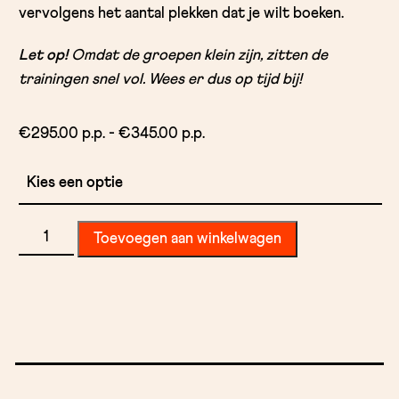
vervolgens het aantal plekken dat je wilt boeken.
Let op!
Omdat de groepen klein zijn, zitten de
trainingen snel vol. Wees er dus op tijd bij!
Prijsklasse:
€
295.00 p.p.
-
€
345.00 p.p.
€295.00
tot
€345.00
SCA
Toevoegen aan winkelwagen
Barista
Skills
Foundation
aantal