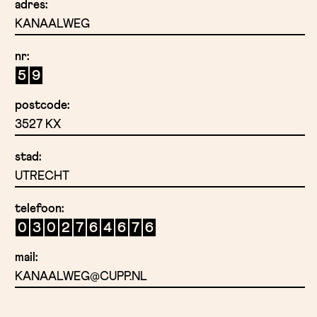
adres:
KANAALWEG
nr:
5
9
postcode:
3527 KX
stad:
UTRECHT
telefoon:
0
3
0
2
7
6
4
6
7
6
mail:
KANAALWEG@CUPP.NL