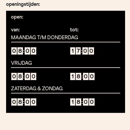
openingstijden:
open:
van:
tot:
MAANDAG T/M DONDERDAG
0
8
:
0
0
1
7
:
0
0
VRIJDAG
0
8
:
0
0
1
8
:
0
0
ZATERDAG & ZONDAG
0
8
:
0
0
1
8
:
0
0