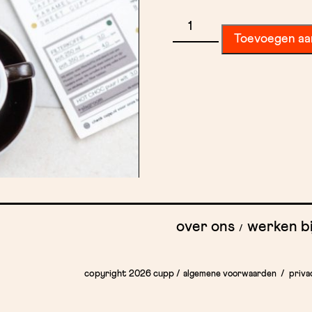
Barista
Toevoegen aa
Workshop
aantal
over ons
werken bi
copyright 2026 cupp
/
algemene voorwaarden
priva