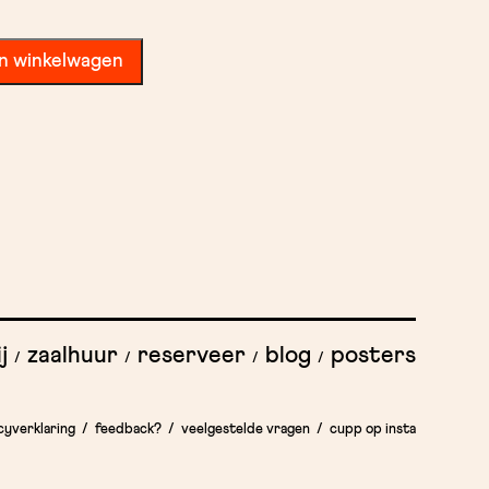
n winkelwagen
j
zaalhuur
reserveer
blog
posters
cyverklaring
feedback?
veelgestelde vragen
cupp op insta