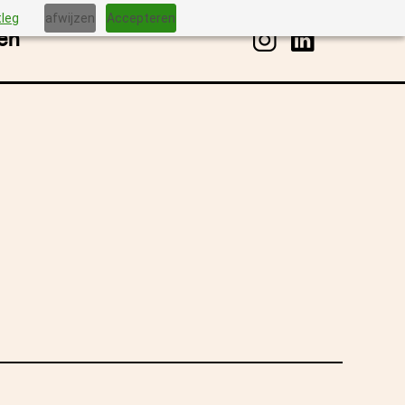
tleg
afwijzen
Accepteren
en